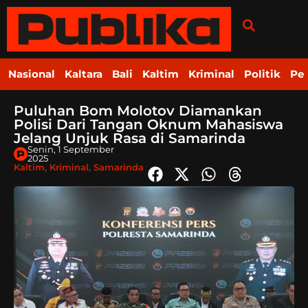
Nasional
Kaltara
Bali
Kaltim
Kriminal
Politik
Pe
Puluhan Bom Molotov Diamankan
Polisi Dari Tangan Oknum Mahasiswa
Jelang Unjuk Rasa di Samarinda
Senin, 1 September
2025
Kaltim
,
Kriminal
,
Samarinda