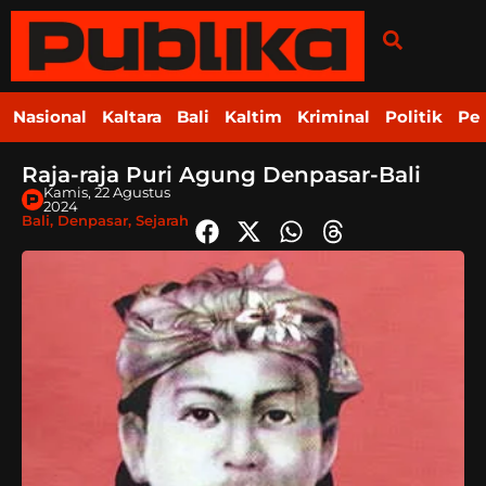
Nasional
Kaltara
Bali
Kaltim
Kriminal
Politik
Pe
Raja-raja Puri Agung Denpasar-Bali
Kamis, 22 Agustus
2024
Bali
,
Denpasar
,
Sejarah