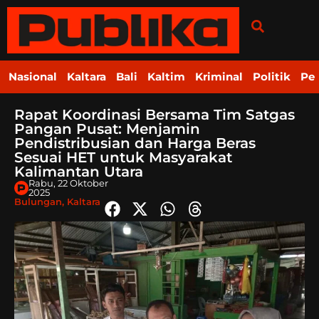
Nasional
Kaltara
Bali
Kaltim
Kriminal
Politik
Pe
Rapat Koordinasi Bersama Tim Satgas
Pangan Pusat: Menjamin
Pendistribusian dan Harga Beras
Sesuai HET untuk Masyarakat
Kalimantan Utara
Rabu, 22 Oktober
2025
Bulungan
,
Kaltara