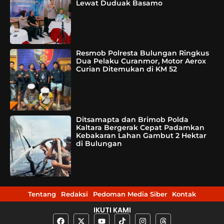
Lewat Duduak Basamo
Resmob Polresta Bulungan Ringkus
Dua Pelaku Curanmor, Motor Aerox
Curian Ditemukan di KM 52
Ditsamapta dan Brimob Polda
Kaltara Bergerak Cepat Padamkan
Kebakaran Lahan Gambut 2 Hektar
di Bulungan
Tentang
Redaksi
Pedoman Media Siber
Kontak
IKUTI KAMI