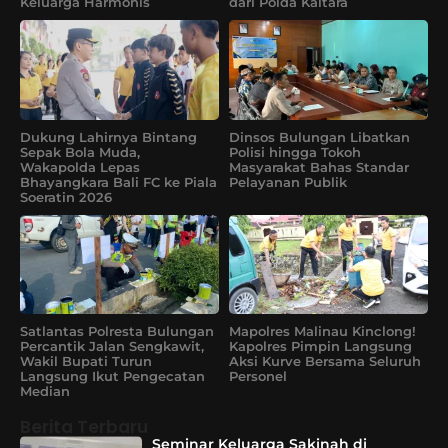
Keluarga Harmonis
dari Polda Kaltara
Dukung Lahirnya Bintang
Dinsos Bulungan Libatkan
Sepak Bola Muda,
Polisi hingga Tokoh
Wakapolda Lepas
Masyarakat Bahas Standar
Bhayangkara Bali FC ke Piala
Pelayanan Publik
Soeratin 2026
Satlantas Polresta Bulungan
Mapolres Malinau Kinclong!
Percantik Jalan Sengkawit,
Kapolres Pimpin Langsung
Wakil Bupati Turun
Aksi Kurve Bersama Seluruh
Langsung Ikut Pengecatan
Personel
Median
Berita Terbaru
Seminar Keluarga Sakinah di