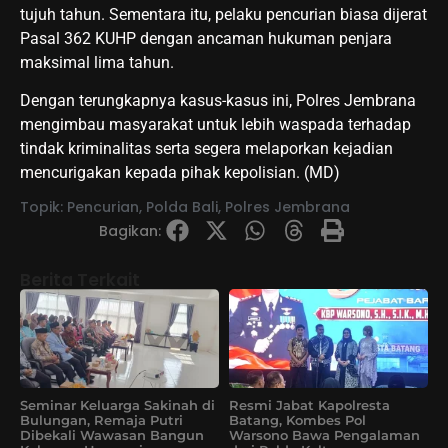
tujuh tahun. Sementara itu, pelaku pencurian biasa dijerat
Pasal 362 KUHP dengan ancaman hukuman penjara
maksimal lima tahun.
Dengan terungkapnya kasus-kasus ini, Polres Jembrana
mengimbau masyarakat untuk lebih waspada terhadap
tindak kriminalitas serta segera melaporkan kejadian
mencurigakan kepada pihak kepolisian. (MD)
Topik:
Pencurian
,
Polda Bali
,
Polres Jembrana
Bagikan:
Berita Terkait
Seminar Keluarga Sakinah di
Resmi Jabat Kapolresta
Bulungan, Remaja Putri
Batang, Kombes Pol
Dibekali Wawasan Bangun
Warsono Bawa Pengalaman