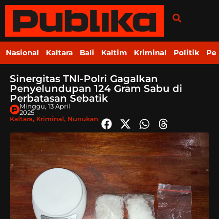
Nasional
Kaltara
Bali
Kaltim
Kriminal
Politik
Pe
Sinergitas TNI-Polri Gagalkan
Penyelundupan 124 Gram Sabu di
Perbatasan Sebatik
Minggu, 13 April
2025
Kaltara
,
Kriminal
,
Nunukan