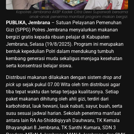
Kapolres Jembrana AKBP Kadek Citra Dewi Suparwati bersama
anak-anak penerima manfaat program makan bergizi.
PUBLIKA, Jembrana
– Satuan Pelayanan Pemenuhan
Gizi (SPPG) Polres Jembrana menyalurkan makanan
bergizi gratis kepada ribuan pelajar di Kabupaten
Jembrana, Selasa (19/8/2025). Program ini merupakan
bentuk kepedulian Polri dalam mendukung tumbuh
kembang generasi muda sekaligus menjaga kesehatan
serta konsentrasi belajar siswa.
Distribusi makanan dilakukan dengan sistem
drop and
pick up
sejak pukul 07.00 Wita oleh tim distribusi agar
tiba tepat waktu dan tetap terjaga kualitasnya. Setiap
paket makanan dihitung oleh ahli gizi, terdiri dari
karbohidrat, lauk hewani, lauk nabati, sayur, buah, serta
susu sesuai jadwal harian. Sekolah penerima manfaat
antara lain RA As-Shiddiqiyyah Dauhwaru, TK Kemala
Bhayangkari 8 Jembrana, TK Santhi Kumara, SDN 3