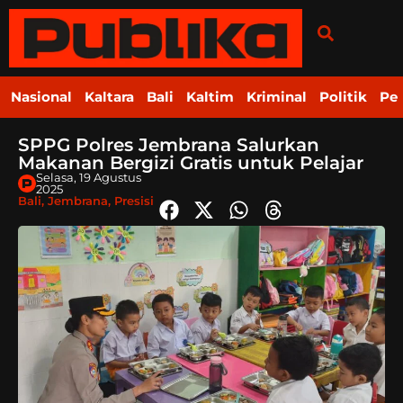
Nasional
Kaltara
Bali
Kaltim
Kriminal
Politik
Pe
SPPG Polres Jembrana Salurkan
Makanan Bergizi Gratis untuk Pelajar
Selasa, 19 Agustus
2025
Bali
,
Jembrana
,
Presisi