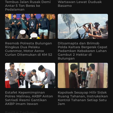
Tembus Jalan Rusak Demi
Wartawan Lewat Duduak
Antar 5 Ton Beras ke
Basamo
Pedalaman
Resmob Polresta Bulungan
Ditsamapta dan Brimob
Ringkus Dua Pelaku
Polda Kaltara Bergerak Cepat
Curanmor, Motor Aerox
Padamkan Kebakaran Lahan
Curian Ditemukan di KM 52
Gambut 2 Hektar di
Bulungan
Estafet Kepemimpinan
Kapolsek Sesayap Hilir Sidak
Polres Malinau, AKBP Anton
Ruang Tahanan, Instruksikan
Satriadi Resmi Gantikan
Kontrol Tahanan Setiap Satu
AKBP Imam Irawan
Jam
Berita Terbaru