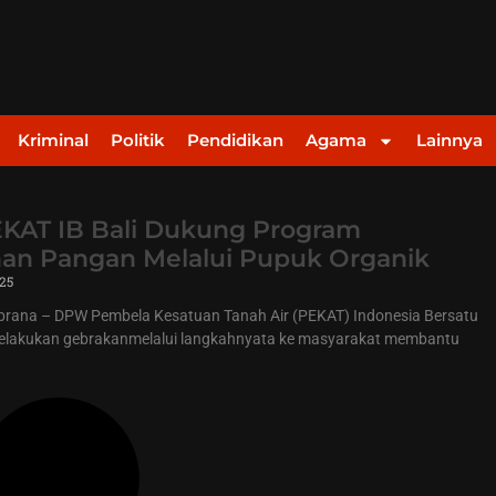
Kriminal
Politik
Pendidikan
Agama
Lainnya
AT IB Bali Dukung Program
an Pangan Melalui Pupuk Organik
025
rana – DPW Pembela Kesatuan Tanah Air (PEKAT) Indonesia Bersatu
 melakukan gebrakanmelalui langkahnyata ke masyarakat membantu