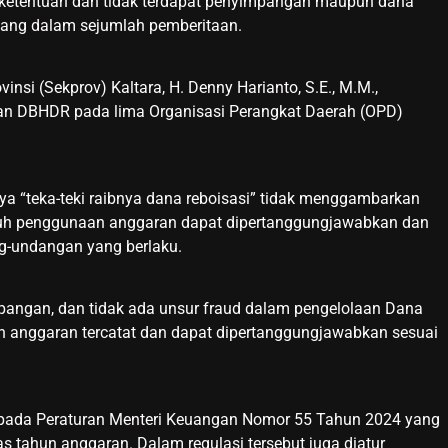
i ketentuan dan tidak terdapat penyimpangan maupun dana
ang dalam sejumlah pemberitaan.
nsi (Sekprov) Kaltara, H. Denny Harianto, S.E., M.M.,
n DBHDR pada lima Organisasi Perangkat Daerah (OPD)
a “teka-teki raibnya dana reboisasi” tidak menggambarkan
ruh penggunaan anggaran dapat dipertanggungjawabkan dan
ng-undangan yang berlaku.
mpangan, dan tidak ada unsur fraud dalam pengelolaan Dana
n anggaran tercatat dan dapat dipertanggungjawabkan sesuai
pada Peraturan Menteri Keuangan Nomor 55 Tahun 2024 yang
s tahun anggaran. Dalam regulasi tersebut juga diatur