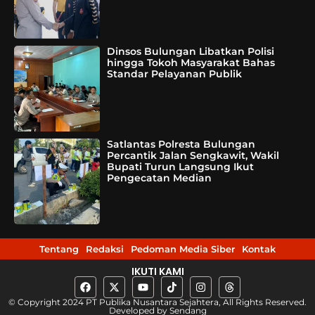
Dinsos Bulungan Libatkan Polisi
hingga Tokoh Masyarakat Bahas
Standar Pelayanan Publik
Satlantas Polresta Bulungan
Percantik Jalan Sengkawit, Wakil
Bupati Turun Langsung Ikut
Pengecatan Median
Tentang
Redaksi
Pedoman Media Siber
Kontak
IKUTI KAMI
© Copyright 2024 PT Publika Nusantara Sejahtera, All Rights Reserved.
Developed by
Sendang