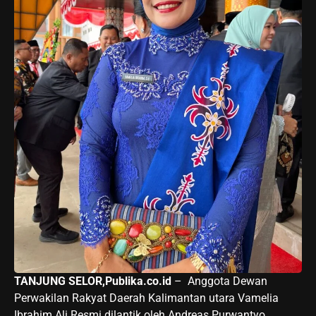
TANJUNG SELOR,Publika.co.id
– Anggota Dewan
Perwakilan Rakyat Daerah Kalimantan utara Vamelia
Ibrahim Ali Resmi dilantik oleh Andreas Purwantyo