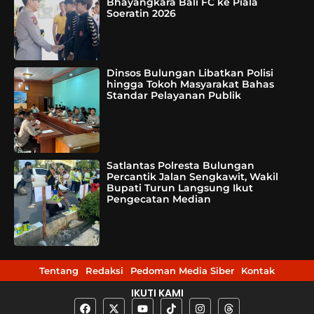
Bhayangkara Bali FC ke Piala
Soeratin 2026
Dinsos Bulungan Libatkan Polisi
hingga Tokoh Masyarakat Bahas
Standar Pelayanan Publik
Satlantas Polresta Bulungan
Percantik Jalan Sengkawit, Wakil
Bupati Turun Langsung Ikut
Pengecatan Median
Tentang
Redaksi
Pedoman Media Siber
Kontak
IKUTI KAMI