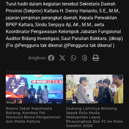
Turut hadir dalam kegiatan tersebut Sekretaris Daerah
Provinsi (Sekprov) Kaltara H. Denny Harianto, S.E., M.M.,
jajaran pimpinan perangkat daerah, Kepala Perwakilan
BPKP Kaltara, Sindu Senjaya Aji, AK., M.M., serta
Koordinator Pengawasan Kelompok Jabatan Fungsional
Auditor Bidang Investigasi, Saut Parulian Bakkara. (dkisp)
(Fix @⁨‎Pengguna tak dikenal⁩ @⁨‎Pengguna tak dikenal⁩ )
Bagikan:
Berita Terkait
Resmi Jabat Kapolresta
Dukung Lahirnya Bintang
Batang, Kombes Pol
Sepak Bola Muda,
Warsono Bawa Pengalaman
Wakapolda Lepas
dari Polda Kaltara
Bhayangkara Bali FC ke Piala
Soeratin 2026