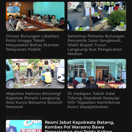
Dinsos Bulungan Libatkan
Satlantas Polresta Bulungan
Polisi hingga Tokoh
Percantik Jalan Sengkawit,
Masyarakat Bahas Standar
Wakil Bupati Turun
Pelayanan Publik
Langsung Ikut Pengecatan
Median
Mapolres Malinau Kinclong!
Di Hadapan Tokoh Adat
Kapolres Pimpin Langsung
Tidung, Kapolsek Sesayap
Aksi Kurve Bersama Seluruh
Hilir Tegaskan Kamtibmas
Personel
Kunci Kesejahteraan
Berita Terbaru
Resmi Jabat Kapolresta Batang,
Kombes Pol Warsono Bawa
Pengalaman dari Polda Kaltara