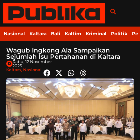
Nasional
Kaltara
Bali
Kaltim
Kriminal
Politik
Pe
Wagub Ingkong Ala Sampaikan
Sejumlah Isu Pertahanan di Kaltara
Rabu, 12 November
2025
Kaltara
,
Nasional