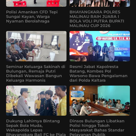
Polisi Amankan CFD Tepi
BHAYANGKARA POLRES
Sungai Kayan, Warga
MALINAU RAIH JUARA I
Nyaman Berolahraga
BOLA VOLI PUTRA BUPATI
MALINAU CUP 2026
Seminar Keluarga Sakinah di
Resmi Jabat Kapolresta
Bulungan, Remaja Putri
Batang, Kombes Pol
Dibekali Wawasan Bangun
Warsono Bawa Pengalaman
Keluarga Harmonis
dari Polda Kaltara
Dukung Lahirnya Bintang
Dinsos Bulungan Libatkan
Sepak Bola Muda,
Polisi hingga Tokoh
Wakapolda Lepas
Masyarakat Bahas Standar
Bhayangkara Bali FC ke Piala
Pelayanan Publik