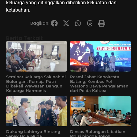
keluarga yang ditinggalkan diberikan kekuatan dan
ketabahan.
Bagikan:
Berita Terkait
Seminar Keluarga Sakinah di
Resmi Jabat Kapolresta
Bulungan, Remaja Putri
Batang, Kombes Pol
Dibekali Wawasan Bangun
Warsono Bawa Pengalaman
Keluarga Harmonis
dari Polda Kaltara
Dukung Lahirnya Bintang
Dinsos Bulungan Libatkan
Sepak Bola Muda,
Polisi hingga Tokoh