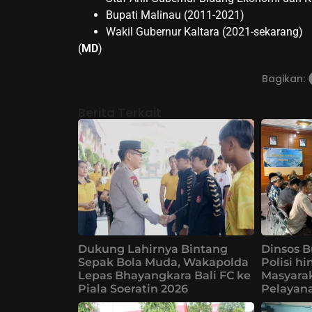
Bupati Malinau (2011-2021)
Wakil Gubernur Kaltara (2021-sekarang)
(
MD
)
Bagikan:
Berita Terkait
Dukung Lahirnya Bintang
Dinsos B
Sepak Bola Muda, Wakapolda
Polisi h
Lepas Bhayangkara Bali FC ke
Masyarak
Piala Soeratin 2026
Pelayana