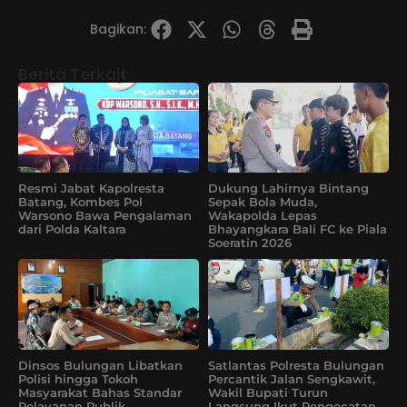
Bagikan:
Berita Terkait
Resmi Jabat Kapolresta
Dukung Lahirnya Bintang
Batang, Kombes Pol
Sepak Bola Muda,
Warsono Bawa Pengalaman
Wakapolda Lepas
dari Polda Kaltara
Bhayangkara Bali FC ke Piala
Soeratin 2026
Dinsos Bulungan Libatkan
Satlantas Polresta Bulungan
Polisi hingga Tokoh
Percantik Jalan Sengkawit,
Masyarakat Bahas Standar
Wakil Bupati Turun
Pelayanan Publik
Langsung Ikut Pengecatan