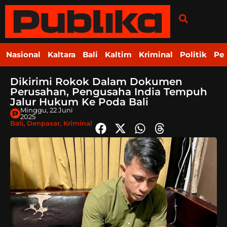
Nasional
Kaltara
Bali
Kaltim
Kriminal
Politik
Pe
Dikirimi Rokok Dalam Dokumen
Perusahan, Pengusaha India Tempuh
Jalur Hukum Ke Poda Bali
Minggu, 22 Juni
2025
Bali
,
Denpasar
,
Kriminal