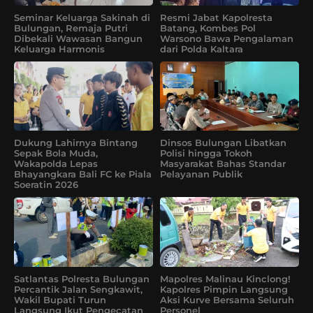
Seminar Keluarga Sakinah di
Resmi Jabat Kapolresta
Bulungan, Remaja Putri
Batang, Kombes Pol
Dibekali Wawasan Bangun
Warsono Bawa Pengalaman
Keluarga Harmonis
dari Polda Kaltara
Dukung Lahirnya Bintang
Dinsos Bulungan Libatkan
Sepak Bola Muda,
Polisi hingga Tokoh
Wakapolda Lepas
Masyarakat Bahas Standar
Bhayangkara Bali FC ke Piala
Pelayanan Publik
Soeratin 2026
Satlantas Polresta Bulungan
Mapolres Malinau Kinclong!
Percantik Jalan Sengkawit,
Kapolres Pimpin Langsung
Wakil Bupati Turun
Aksi Kurve Bersama Seluruh
Langsung Ikut Pengecatan
Personel