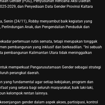
amaan Gender (PUG), Penyusunan Rencana Aksi Daerah
5-2029, dan Penyediaan Data Gender Provinsi Kaltara
za, Senin (24/11), Robby menyambut baik kegiatan yang
 Perlindungan Anak, dan Pengendalian Penduduk dan
sekadar pertemuan rutin semata, tetapi merupakan tonggak
en pembangunan yang inklusif dan berkeadilan. “Ini sebuah
ita pembangunan Kalimantan Utara tidak meninggalkan
untuk memperkuat Pengarusutamaan Gender sebagai strategi
luruh perangkat daerah.
n yang fundamental agar setiap kebijakan, program dan
t yang setara bagi seluruh masyarakat, baik laki-laki,
pun kelompok rentan lainnya.
esenjangan gender dalam aspek akses, partisipasi, kontrol