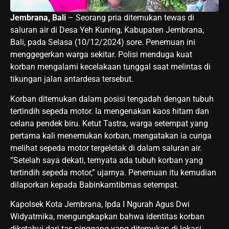
Jembrana, Bali
– Seorang pria ditemukan tewas di
saluran air di Desa Yeh Kuning, Kabupaten Jembrana,
Bali, pada Selasa (10/12/2024) sore. Penemuan ini
menggegerkan warga sekitar. Polisi menduga kuat
korban mengalami kecelakaan tunggal saat melintas di
tikungan jalan antardesa tersebut.
Korban ditemukan dalam posisi tengadah dengan tubuh
tertindih sepeda motor. Ia mengenakan kaos hitam dan
celana pendek biru. Ketut Tastra, warga setempat yang
pertama kali menemukan korban, mengatakan ia curiga
melihat sepeda motor tergeletak di dalam saluran air.
“Setelah saya dekati, ternyata ada tubuh korban yang
tertindih sepeda motor,” ujarnya. Penemuan itu kemudian
dilaporkan kepada Babinkamtibmas setempat.
Kapolsek Kota Jembrana, Ipda I Ngurah Agus Dwi
Widyatmika, mengungkapkan bahwa identitas korban
diketahui dari tas pinggang yang ditemukan di lokasi