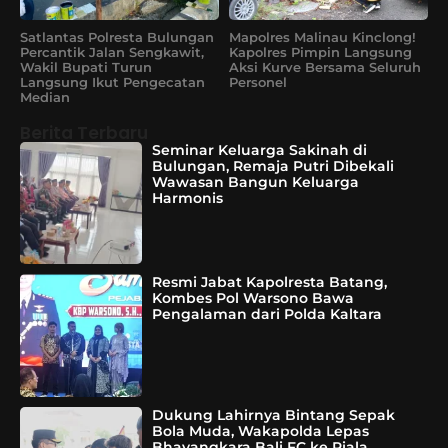
Satlantas Polresta Bulungan
Mapolres Malinau Kinclong!
Percantik Jalan Sengkawit,
Kapolres Pimpin Langsung
Wakil Bupati Turun
Aksi Kurve Bersama Seluruh
Langsung Ikut Pengecatan
Personel
Median
Berita Terbaru
Seminar Keluarga Sakinah di
Bulungan, Remaja Putri Dibekali
Wawasan Bangun Keluarga
Harmonis
Resmi Jabat Kapolresta Batang,
Kombes Pol Warsono Bawa
Pengalaman dari Polda Kaltara
Dukung Lahirnya Bintang Sepak
Bola Muda, Wakapolda Lepas
Bhayangkara Bali FC ke Piala