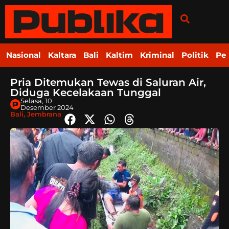
Nasional
Kaltara
Bali
Kaltim
Kriminal
Politik
Pe
Pria Ditemukan Tewas di Saluran Air,
Diduga Kecelakaan Tunggal
Selasa, 10
Desember 2024
Bali
,
Jembrana