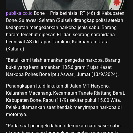
publika.co.id
Bone – Pria berinisial RT (46) di Kabupaten
Bone, Sulawesi Selatan (Sulsel) ditangkap polisi setelah
kedapatan mengedarkan narkoba jenis sabu. Barang
haram tersebut dipesan RT dari seorang narapidana
berinisial AS di Lapas Tarakan, Kalimantan Utara
(Kaltara).
“Betul, kami telah amankan pengedar narkoba. Barang
bukti yang kami amankan 105,6 gram ,” ujar Kasat
Narkoba Polres Bone Iptu Aswar , Jumat (13/9/2024).
Penangkapan itu dilakukan di Jalan MT Haryono,
Kelurahan Macanang, Kecamatan Tanete Riattang Barat,
Kabupaten Bone, Rabu (11/9) sekitar pukul 15.00 Wita.
Pelaku diamankan saat hendak menyimpan narkoba di
motornya.
“Pada saat penggeledahan ditemukan satu saset sabu
ukuran besar yang terbungkus selembar masker muka