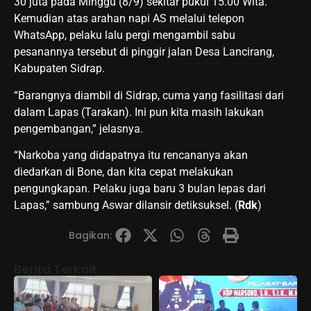
30 juta pada Minggu (8/9) sekitar pukul 15.00 Wita.
Kemudian atas arahan napi AS melalui telepon
WhatsApp, pelaku lalu pergi mengambil sabu
pesanannya tersebut di pinggir jalan Desa Lancirang,
Kabupaten Sidrap.
“Barangnya diambil di Sidrap, cuma yang fasilitasi dari
dalam Lapas (Tarakan). Ini pun kita masih lakukan
pengembangan,” jelasnya.
“Narkoba yang didapatnya itu rencananya akan
diedarkan di Bone, dan kita cepat melakukan
pengungkapan. Pelaku juga baru 3 bulan lepas dari
Lapas,” sambung Aswar dilansir detiksuksel. (
Rdk
)
Bagikan:
Berita Terkait