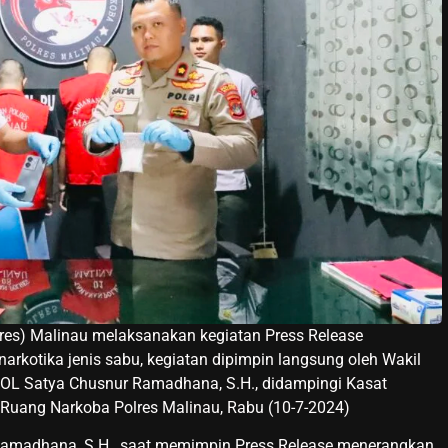
olres) Malinau melaksanakan kegiatan Press Release
rkotika jenis sabu, kegiatan dipimpin langsung oleh Wakil
OL Satya Chusnur Ramadhana, S.H., didampingi Kasat
Ruang Narkoba Polres Malinau, Rabu (10-7-2024)
amadhana, S.H., saat memimpin Press Release menerangkan