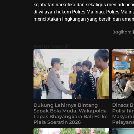
kejahatan narkotika dan sekaligus menjadi per
di wilayah hukum Polres Malinau. Polres Mali
menciptakan lingkungan yang bersih dan aman 
Bagikan:
Berita Terkait
Dukung Lahirnya Bintang
Dinsos B
Sepak Bola Muda, Wakapolda
Polisi h
Lepas Bhayangkara Bali FC ke
Masyarak
Piala Soeratin 2026
Pelayana