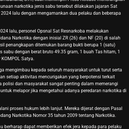
aan narkotika jenis sabu tersebut dilakukan jajaran Sat
li 2024 lalu dengan mengamankan dua pelaku dan beberapa
i 2024 lalu, personel Opsnal Sat Resnarkoba melakukan
dana Narkotika dengan inisial ZR (26) dan NF (20) di salah
sil penangkapan ditemukan barang bukti berupa 1 (satu)
nis sabu dengan berat bruto 49.35 gram, 1 buah Tas hitam, 1
ar KOMPOL Satya.
a mengimbau kepada seluruh masyarakat untuk turut serta
setiap aktivitas mencurigakan yang berpotensi terkait
ra polisi dan masyarakat sangat penting dalam memerangi
untuk melapor jika mengetahui adanya peredaran narkotika di
lani proses hukum lebih lanjut. Mereka dijerat dengan Pasal
ndang Narkotika Nomor 35 tahun 2009 tentang Narkotika.
u berharap dapat memberikan efek jera kepada para pelaku