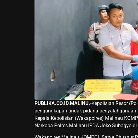
PUBLIKA.CO.ID.MALINU.
-Kepolisian Resor (P
pengungkapan tindak pidana penyalahgunaan na
Kepala Kepolisian (Wakapolres) Malinau KOMP
Narkoba Polres Malinau IPDA Joko Subagyo di 
Wakapolres Malinau KOMPOL Satya Chusnur R