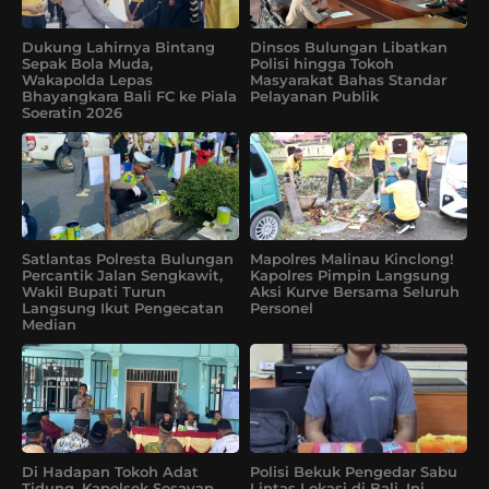
Dukung Lahirnya Bintang
Dinsos Bulungan Libatkan
Sepak Bola Muda,
Polisi hingga Tokoh
Wakapolda Lepas
Masyarakat Bahas Standar
Bhayangkara Bali FC ke Piala
Pelayanan Publik
Soeratin 2026
Satlantas Polresta Bulungan
Mapolres Malinau Kinclong!
Percantik Jalan Sengkawit,
Kapolres Pimpin Langsung
Wakil Bupati Turun
Aksi Kurve Bersama Seluruh
Langsung Ikut Pengecatan
Personel
Median
Di Hadapan Tokoh Adat
Polisi Bekuk Pengedar Sabu
Tidung, Kapolsek Sesayap
Lintas Lokasi di Bali, Ini