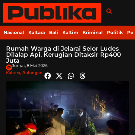
Nasional
Kaltara
Bali
Kaltim
Kriminal
Politik
Pe
Rumah Warga di Jelarai Selor Ludes
Dilalap Api, Kerugian Ditaksir Rp400
Juta
Jumat, 8 Mei 2026
Kaltara
,
Bulungan