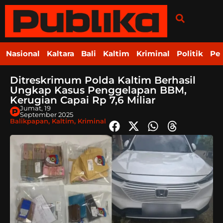
Nasional
Kaltara
Bali
Kaltim
Kriminal
Politik
Pe
Ditreskrimum Polda Kaltim Berhasil
Ungkap Kasus Penggelapan BBM,
Kerugian Capai Rp 7,6 Miliar
Jumat, 19
September 2025
Balikpapan
,
Kaltim
,
Kriminal