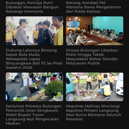
Bulungan, Remaja Putri
Batang, Kombes Pol
Dibekali Wawasan Bangun
Warsono Bawa Pengalaman
Keluarga Harmonis
dari Polda Kaltara
Dukung Lahirnya Bintang
Dinsos Bulungan Libatkan
Sepak Bola Muda,
Polisi hingga Tokoh
Wakapolda Lepas
Masyarakat Bahas Standar
Bhayangkara Bali FC ke Piala
Pelayanan Publik
Soeratin 2026
Satlantas Polresta Bulungan
Mapolres Malinau Kinclong!
Percantik Jalan Sengkawit,
Kapolres Pimpin Langsung
Wakil Bupati Turun
Aksi Kurve Bersama Seluruh
Langsung Ikut Pengecatan
Personel
Median