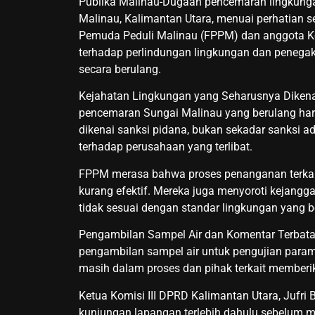
Publika Malinau-Dugaan pencemaran lingkunga
Malinau, Kalimantan Utara, menuai perhatian s
Pemuda Peduli Malinau (FPPM) dan anggota Komi
terhadap perlindungan lingkungan dan penega
secara berulang.
Kejahatan Lingkungan yang Seharusnya Dikena
pencemaran Sungai Malinau yang berulang har
dikenai sanksi pidana, bukan sekadar sanksi 
terhadap perusahaan yang terlibat.
FPPM merasa bahwa proses penanganan terkai
kurang efektif. Mereka juga menyoroti kejangg
tidak sesuai dengan standar lingkungan yang b
Pengambilan Sampel Air dan Komentar Terbata
pengambilan sampel air untuk pengujian parame
masih dalam proses dan pihak terkait memberi
Ketua Komisi III DPRD Kalimantan Utara, Juf
kunjungan lapangan terlebih dahulu sebelum 