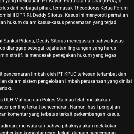
n yang melibatkan PT Kayan Putra Utama Coal (KPUC) di
erius dari berbagai pihak, termasuk Theoodorus Ketua Forum
si II DPR RI, Deddy Sitorus. Kasus ini menyoroti perhatian
kan hukum dalam kasus-kasus pencemaran yang terjadi
i Sanksi Pidana, Deddy Sitorus menegaskan bahwa kasus
us dianggap sebagai kejahatan lingkungan yang harus
administratif. Ia mendesak penegakan hukum yang tegas
t pencemaran limbah oleh PT KPUC terkesan terlambat dan
alan dalam sistem pengelolaan limbah perusahaan yang dinilai
erlaku.
s DLH Malinau dan Polres Malinau telah melakukan
ter penting terkait pencemaran. Namun, hasil pengujian
kan komentar yang terbatas terkait perkembangan kasus.
ri Budiman, menyatakan bahwa pihaknya akan melakukan
memberikan komentar resmi terkait dugaan pencemaran