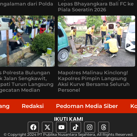
ngalaman dari Polda
Lepas Bhayangkara Bali FC ke
Piala Soeratin 2026
s Polresta Bulungan
Mapolres Malinau Kinclong!
k Jalan Sengkawit,
Kapolres Pimpin Langsung
upati Turun Langsung
Aksi Kurve Bersama Seluruh
ngecatan Median
Personel
ang
Redaksi
Pedoman Media Siber
K
IKUTI KAMI
© Copyright 2024 PT Publika Nusantara Sejahtera, All Rights Reserved.