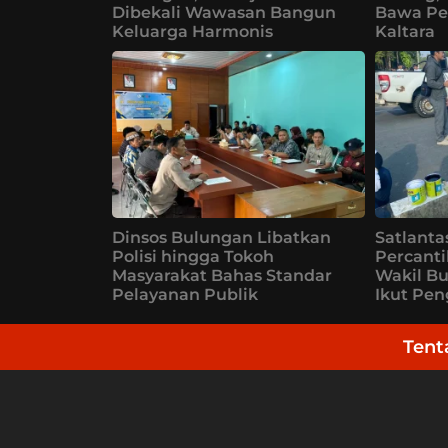
Dibekali Wawasan Bangun
Bawa Pe
Keluarga Harmonis
Kaltara
Dinsos Bulungan Libatkan
Satlanta
Polisi hingga Tokoh
Percanti
Masyarakat Bahas Standar
Wakil B
Pelayanan Publik
Ikut Pe
Tent