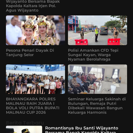
Wijayanto Bersama Bapak
Kapolda Kaltara Irjen Pol.
Agus Wijayanto
Pesona Penari Dayak Di
Polisi Amankan CFD Tepi
Tanjung Selor
Sungai Kayan, Warga
Nyaman Berolahraga
BHAYANGKARA POLRES
Seminar Keluarga Sakinah di
MALINAU RAIH JUARA I
Bulungan, Remaja Putri
BOLA VOLI PUTRA BUPATI
Dibekali Wawasan Bangun
MALINAU CUP 2026
Keluarga Harmonis
Berita Terbaru
Romantisnya Ibu Santi Wijayanto
Bersama Bapak Kapolda Kaltara