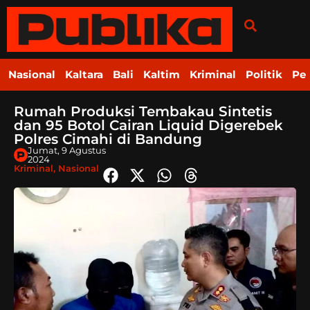
Nasional
Kaltara
Bali
Kaltim
Kriminal
Politik
Pe
Rumah Produksi Tembakau Sintetis
dan 95 Botol Cairan Liquid Digerebek
Polres Cimahi di Bandung
Jumat, 9 Agustus
2024
Kriminal
,
Nasional