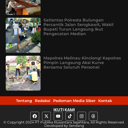
Satlantas Polresta Bulungan
Percantik Jalan Sengkawit, Wakil
Bupati Turun Langsung Ikut
Pengecatan Median
Mapolres Malinau Kinclong! Kapolres
Pimpin Langsung Aksi Kurve
Bersama Seluruh Personel
Tentang
Redaksi
Pedoman Media Siber
Kontak
IKUTI KAMI
© Copyright 2024 PT Publika Nusantara Sejahtera, All Rights Reserved.
Developed by
Sendang