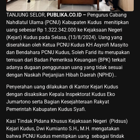
TANJUNG SELOR,
PUBLIKA.CO.ID –
Pengurus Cabang
Nahdlatul Ulama (PCNU) Kabupaten Kudus menitipkan
uang sebesar Rp 1.322.342.000 ke Kejaksaan Negeri
(Kejari) Kudus pada Selasa, (13/8/2024). Uang yang
diserahkan oleh Ketua PCNU Kudus KH Asyrofi Masyito
dan Bendahara PCNU Kudus, Soleh Farid itu merupakan
temuan dari Badan Pemeriksa Keuangan (BPK) terkait
adanya dugaan penggunaan uang yang tidak sesuai
dengan Naskah Perjanjian Hibah Daerah (NPHD)..
Penyerahan uang dilakukan di Kantor Kejari Kudus
dengan disaksikan Kepala Inspektorat Kudus Eko
Jumartono serta Bagian Kesejahteraan Rakyat
Pemerintah Kabupaten Kudus Syafi.
Kasi Tindak Pidana Khusus Kejaksaan Negeri (Pidsus)
Kejari Kudus, Dwi Kurnianto S.H., M.H. mengatakan
bahwa PCNU Kudus menitipkan uang sebagai tindak