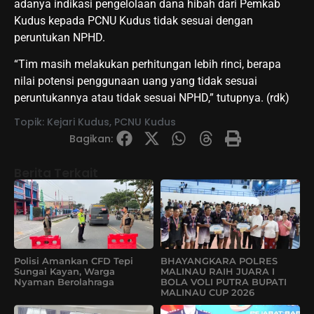
adanya indikasi pengelolaan dana hibah dari Pemkab
Kudus kepada PCNU Kudus tidak sesuai dengan
peruntukan NPHD.
“Tim masih melakukan perhitungan lebih rinci, berapa
nilai potensi penggunaan uang yang tidak sesuai
peruntukannya atau tidak sesuai NPHD,” tutupnya. (rdk)
Topik:
Kejari Kudus
,
PCNU Kudus
Bagikan:
Berita Terkait
Polisi Amankan CFD Tepi
BHAYANGKARA POLRES
Sungai Kayan, Warga
MALINAU RAIH JUARA I
Nyaman Berolahraga
BOLA VOLI PUTRA BUPATI
MALINAU CUP 2026